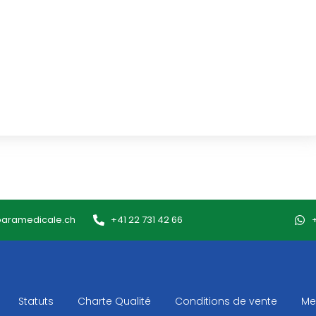
paramedicale.ch
+41 22 731 42 66
Statuts
Charte Qualité
Conditions de vente
Me