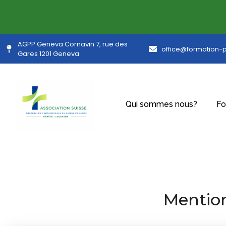
AGPP Geneva Cornavin 7, rue des
office@formation-
Gares 1201 Geneva
Qui sommes nous?
Fo
Mention