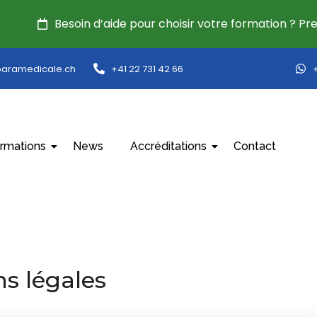
Besoin d’aide pour choisir votre formation ? Prenez re
paramedicale.ch
+41 22 731 42 66
rmations
News
Accréditations
Contact
s légales